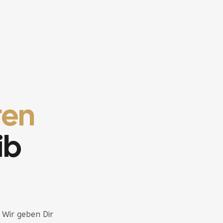
ren
ib
 Wir geben Dir