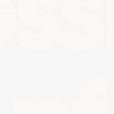
oss
takt
ressum