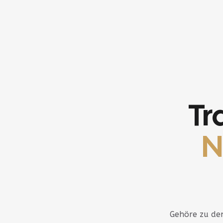
Tr
N
Gehöre zu den