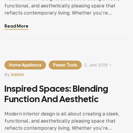
functional, and aesthetically pleasing space that
reflects contemporary living. Whether you’re
updating a single room or redesigning your entire
Read More
home, incorporating modern interior design principles
can bring a fresh.
Home Appliance
Power Tools
2. Juni 2025
By
Admin
Inspired Spaces: Blending
Function And Aesthetic
Modern interior design is all about creating a sleek,
functional, and aesthetically pleasing space that
reflects contemporary living. Whether you’re