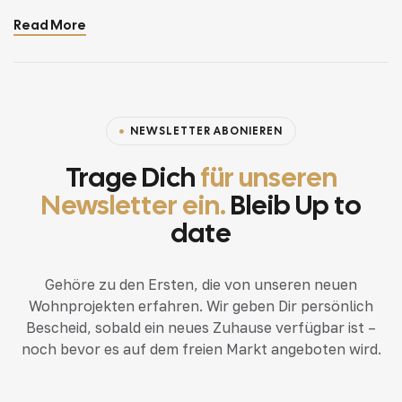
updating a single room or redesigning your entire
Read More
home, incorporating modern interior design principles
can bring a fresh.
NEWSLETTER ABONIEREN
Trage Dich
für unseren
Newsletter ein.
Bleib Up to
date
Gehöre zu den Ersten, die von unseren neuen
Wohnprojekten erfahren. Wir geben Dir persönlich
Bescheid, sobald ein neues Zuhause verfügbar ist –
noch bevor es auf dem freien Markt angeboten wird.