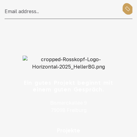
Ein gutes Projekt beginnt mit
einem guten Gespräch.
Bismarckallee 9
79098 Freiburg
Projekte